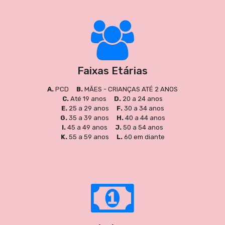
Faixas Etárias
A.
PCD
B.
MÃES - CRIANÇAS ATÉ 2 ANOS
C.
Até 19 anos
D.
20 a 24 anos
E.
25 a 29 anos
F.
30 a 34 anos
G.
35 a 39 anos
H.
40 a 44 anos
I.
45 a 49 anos
J.
50 a 54 anos
K.
55 a 59 anos
L.
60 em diante