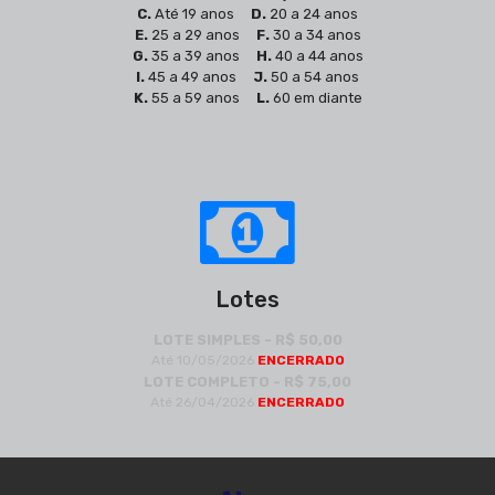
C.
Até 19 anos
D.
20 a 24 anos
E.
25 a 29 anos
F.
30 a 34 anos
G.
35 a 39 anos
H.
40 a 44 anos
I.
45 a 49 anos
J.
50 a 54 anos
K.
55 a 59 anos
L.
60 em diante
Lotes
LOTE SIMPLES - R$ 50,00
Até 10/05/2026
ENCERRADO
LOTE COMPLETO - R$ 75,00
Até 26/04/2026
ENCERRADO