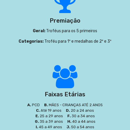
Premiação
Geral:
Troféus para os 5 primeiros
Categorias:
Troféu para 1º e medalhas de 2º e 3º
Faixas Etárias
A.
PCD
B.
MÃES - CRIANÇAS ATÉ 2 ANOS
C.
Até 19 anos
D.
20 a 24 anos
E.
25 a 29 anos
F.
30 a 34 anos
G.
35 a 39 anos
H.
40 a 44 anos
I.
45 a 49 anos
J.
50 a 54 anos