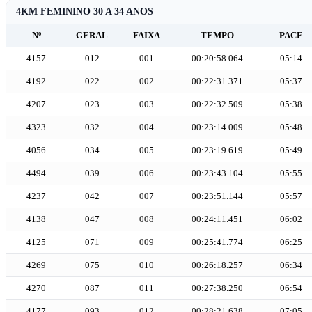
4KM FEMININO 30 A 34 ANOS
Nº
GERAL
FAIXA
TEMPO
PACE
4157
012
001
00:20:58.064
05:14
4192
022
002
00:22:31.371
05:37
4207
023
003
00:22:32.509
05:38
4323
032
004
00:23:14.009
05:48
4056
034
005
00:23:19.619
05:49
4494
039
006
00:23:43.104
05:55
4237
042
007
00:23:51.144
05:57
4138
047
008
00:24:11.451
06:02
4125
071
009
00:25:41.774
06:25
4269
075
010
00:26:18.257
06:34
4270
087
011
00:27:38.250
06:54
4177
093
012
00:28:21.638
07:05