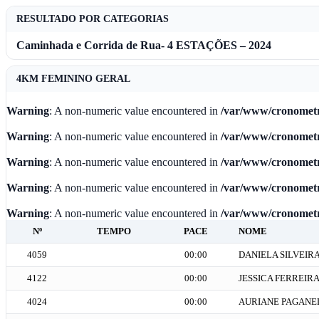
RESULTADO POR CATEGORIAS
Caminhada e Corrida de Rua- 4 ESTAÇÕES – 2024
4KM FEMININO GERAL
Warning
: A non-numeric value encountered in
/var/www/cronometr
Warning
: A non-numeric value encountered in
/var/www/cronometr
Warning
: A non-numeric value encountered in
/var/www/cronometr
Warning
: A non-numeric value encountered in
/var/www/cronometr
Warning
: A non-numeric value encountered in
/var/www/cronometr
Nº
TEMPO
PACE
NOME
4059
00:00
DANIELA SILVEIR
4122
00:00
JESSICA FERREIRA
4024
00:00
AURIANE PAGANE